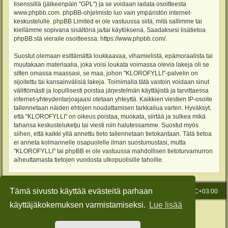
lisenssillä (jälkeenpäin "GPL") ja se voidaan ladata osoitteesta
www.phpbb.com
. phpBB-ohjelmisto luo vain ympäristön internet-
keskustelulle. phpBB Limited ei ole vastuussa siitä, mitä sallimme tai
kiellämme sopivana sisältönä ja/tai käytöksenä. Saadaksesi lisätietoa
phpBB:stä vieraile osoitteessa:
https://www.phpbb.com/
.
Suostut olemaan esittämättä loukkaavaa, vihamielistä, epämoraalista tai
muutakaan materiaalia, joka voisi loukata voimassa olevia lakeja oli se
sitten omassa maassasi, se maa, johon "KLOROFYLLI"-palvelin on
sijoitettu tai kansainvälisiä lakeja. Toimimalla tätä vastoin voidaan sinut
välittömästi ja lopullisesti poistaa järjestelmän käyttäjistä ja tarvittaessa
internet-yhteydentarjoajaasi otetaan yhteyttä. Kaikkien viestien IP-osoite
tallennetaan näiden ehtojen noudattamisen tarkkailua varten. Hyväksyt,
että "KLOROFYLLI" on oikeus poistaa, muokata, siirtää ja sulkea mikä
tahansa keskusteluketju tai viesti niin halutessamme. Suostut myös
siihen, että kaikki yllä annettu tieto tallennetaan tietokantaan. Tätä tietoa
ei anneta kolmannelle osapuolelle ilman suostumustasi, mutta
"KLOROFYLLI" tai phpBB ei ole vastuussa mahdollisen tietoturvamurron
aiheuttamasta tietojen vuodosta ulkopuolisille tahoille.
Tämä sivusto käyttää evästeitä parhaan
Etusivu
Viesti Ylläpidolle
Kaikki ajat ovat
UTC+03:00
käyttäjäkokemuksen varmistamiseksi.
Lue lisää
Keskustelufoorumin ohjelmisto
phpBB
® Forum Software © phpBB Limited
Käännös: phpBB Suomi (lurttinen, harritapio, Pettis)
Style: Green-Style-Slim by Joyce&Luna
phpBB-Style-Design