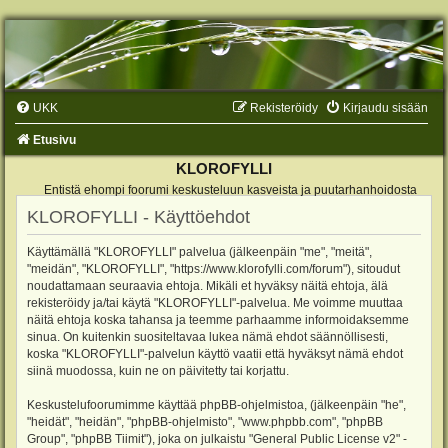
UKK
Rekisteröidy
Kirjaudu sisään
Etusivu
KLOROFYLLI
Entistä ehompi foorumi keskusteluun kasveista ja puutarhanhoidosta
KLOROFYLLI - Käyttöehdot
Käyttämällä "KLOROFYLLI" palvelua (jälkeenpäin "me", "meitä",
"meidän", "KLOROFYLLI", "https://www.klorofylli.com/forum"), sitoudut
noudattamaan seuraavia ehtoja. Mikäli et hyväksy näitä ehtoja, älä
rekisteröidy ja/tai käytä "KLOROFYLLI"-palvelua. Me voimme muuttaa
näitä ehtoja koska tahansa ja teemme parhaamme informoidaksemme
sinua. On kuitenkin suositeltavaa lukea nämä ehdot säännöllisesti,
koska "KLOROFYLLI"-palvelun käyttö vaatii että hyväksyt nämä ehdot
siinä muodossa, kuin ne on päivitetty tai korjattu.
Keskustelufoorumimme käyttää phpBB-ohjelmistoa, (jälkeenpäin "he",
"heidät", "heidän", "phpBB-ohjelmisto", "www.phpbb.com", "phpBB
Group", "phpBB Tiimit"), joka on julkaistu "
General Public License v2
" -