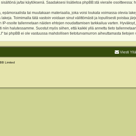
 sisältönä ja/tai käytöksenä. Saadaksesi lisätietoa phpBB:stä vieraile osoitteessa:
h
, epämoraalista tai muutakaan materiaalia, joka voisi loukata voimassa olevia lake
akeja. Toimimalla tätä vastoin voidaan sinut välittömästi ja lopullisesti poistaa järje
ien IP-osoite tallennetaan näiden ehtojen noudattamisen tarkkailua varten. Hyväksy
sti niin halutessamme. Suostut myös siihen, että kaikki yllä annettu tieto tallenneta
tai phpBB ei ole vastuussa mahdollisen tietoturvamurron aiheuttamasta tietojen vu
Viesti Yll
BB Limited