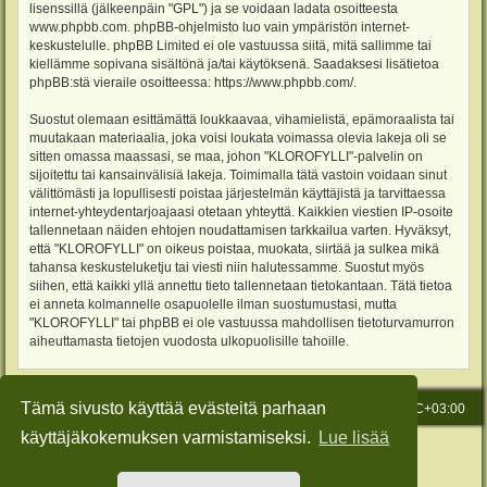
lisenssillä (jälkeenpäin "GPL") ja se voidaan ladata osoitteesta
www.phpbb.com
. phpBB-ohjelmisto luo vain ympäristön internet-
keskustelulle. phpBB Limited ei ole vastuussa siitä, mitä sallimme tai
kiellämme sopivana sisältönä ja/tai käytöksenä. Saadaksesi lisätietoa
phpBB:stä vieraile osoitteessa:
https://www.phpbb.com/
.
Suostut olemaan esittämättä loukkaavaa, vihamielistä, epämoraalista tai
muutakaan materiaalia, joka voisi loukata voimassa olevia lakeja oli se
sitten omassa maassasi, se maa, johon "KLOROFYLLI"-palvelin on
sijoitettu tai kansainvälisiä lakeja. Toimimalla tätä vastoin voidaan sinut
välittömästi ja lopullisesti poistaa järjestelmän käyttäjistä ja tarvittaessa
internet-yhteydentarjoajaasi otetaan yhteyttä. Kaikkien viestien IP-osoite
tallennetaan näiden ehtojen noudattamisen tarkkailua varten. Hyväksyt,
että "KLOROFYLLI" on oikeus poistaa, muokata, siirtää ja sulkea mikä
tahansa keskusteluketju tai viesti niin halutessamme. Suostut myös
siihen, että kaikki yllä annettu tieto tallennetaan tietokantaan. Tätä tietoa
ei anneta kolmannelle osapuolelle ilman suostumustasi, mutta
"KLOROFYLLI" tai phpBB ei ole vastuussa mahdollisen tietoturvamurron
aiheuttamasta tietojen vuodosta ulkopuolisille tahoille.
Tämä sivusto käyttää evästeitä parhaan
Etusivu
Viesti Ylläpidolle
Kaikki ajat ovat
UTC+03:00
käyttäjäkokemuksen varmistamiseksi.
Lue lisää
Keskustelufoorumin ohjelmisto
phpBB
® Forum Software © phpBB Limited
Käännös: phpBB Suomi (lurttinen, harritapio, Pettis)
Style: Green-Style-Slim by Joyce&Luna
phpBB-Style-Design