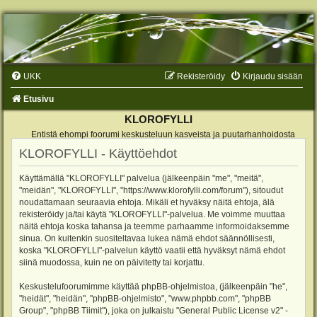
UKK
Rekisteröidy
Kirjaudu sisään
Etusivu
KLOROFYLLI
Entistä ehompi foorumi keskusteluun kasveista ja puutarhanhoidosta
KLOROFYLLI - Käyttöehdot
Käyttämällä "KLOROFYLLI" palvelua (jälkeenpäin "me", "meitä",
"meidän", "KLOROFYLLI", "https://www.klorofylli.com/forum"), sitoudut
noudattamaan seuraavia ehtoja. Mikäli et hyväksy näitä ehtoja, älä
rekisteröidy ja/tai käytä "KLOROFYLLI"-palvelua. Me voimme muuttaa
näitä ehtoja koska tahansa ja teemme parhaamme informoidaksemme
sinua. On kuitenkin suositeltavaa lukea nämä ehdot säännöllisesti,
koska "KLOROFYLLI"-palvelun käyttö vaatii että hyväksyt nämä ehdot
siinä muodossa, kuin ne on päivitetty tai korjattu.
Keskustelufoorumimme käyttää phpBB-ohjelmistoa, (jälkeenpäin "he",
"heidät", "heidän", "phpBB-ohjelmisto", "www.phpbb.com", "phpBB
Group", "phpBB Tiimit"), joka on julkaistu "
General Public License v2
" -