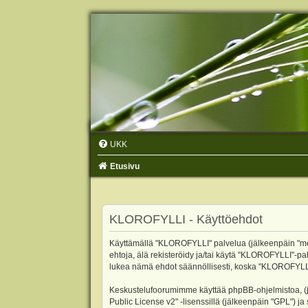
UKK
Etusivu
KLOROFYLLI - Käyttöehdot
Käyttämällä "KLOROFYLLI" palvelua (jälkeenpäin "me",
ehtoja, älä rekisteröidy ja/tai käytä "KLOROFYLLI"
lukea nämä ehdot säännöllisesti, koska "KLOROFYLLI"-p
Keskustelufoorumimme käyttää phpBB-ohjelmistoa, (jäl
Public License v2
" -lisenssillä (jälkeenpäin "GPL") j