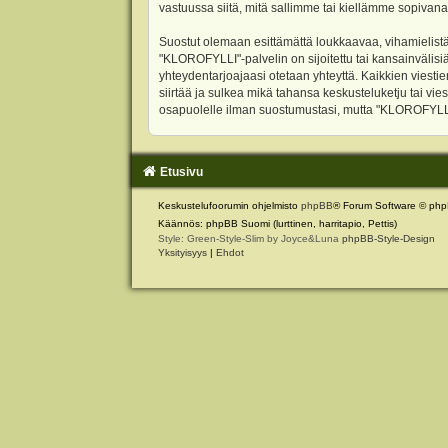
vastuussa siitä, mitä sallimme tai kiellämme sopivana
Suostut olemaan esittämättä loukkaavaa, vihamielistä
"KLOROFYLLI"-palvelin on sijoitettu tai kansainvälisiä l
yhteydentarjoajaasi otetaan yhteyttä. Kaikkien viest
siirtää ja sulkea mikä tahansa keskusteluketju tai vie
osapuolelle ilman suostumustasi, mutta "KLOROFYLLI" 
Etusivu
Keskustelufoorumin ohjelmisto
phpBB
® Forum Software © php
Käännös: phpBB Suomi (lurttinen, harritapio, Pettis)
Style: Green-Style-Slim by Joyce&Luna
phpBB-Style-Design
Yksityisyys
|
Ehdot