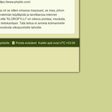
ttps://www.phpbb.com/
.
ja oli se sitten omassa maassasi, se maa, johon
stelmän käyttäjistä ja tarvittaessa internet-
t, että "KLOROFYLLI" on oikeus poistaa, muokata,
an tietokantaan. Tätä tietoa ei anneta kolmannelle
odosta ulkopuolisille tahoille.
äpidolle
Poista evästeet
Kaikki ajat ovat
UTC+03:00