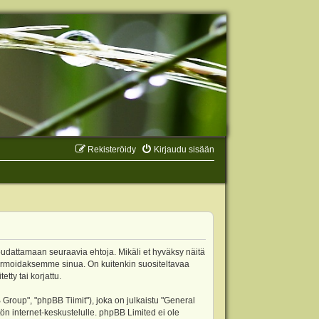
Rekisteröidy
Kirjaudu sisään
oudattamaan seuraavia ehtoja. Mikäli et hyväksy näitä
ormoidaksemme sinua. On kuitenkin suositeltavaa
ty tai korjattu.
oup", "phpBB Tiimit"), joka on julkaistu "
General
ön internet-keskustelulle. phpBB Limited ei ole