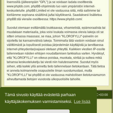
lisenssillä (jälkeenpäin "GPL") ja se voidaan ladata osoitteesta
www.phpbb.com
. phpBB-ohjelmisto luo vain ympäristön internet-
keskustelulle. phpBB Limited ei ole vastuussa siitä, mitä sallimme tai
kiellämme sopivana sisältönä ja/tai käytöksenä. Saadaksesi lisätietoa
phpBB:stä vieraile osoitteessa:
https://www.phpbb.com/
.
Suostut olemaan esittämättä loukkaavaa, vihamielistä, epämoraalista tai
muutakaan materiaalia, joka voisi loukata voimassa olevia lakeja oli se
sitten omassa maassasi, se maa, johon "KLOROFYLLI"-palvelin on
sijoitettu tai kansainvälisiä lakeja. Toimimalla tätä vastoin voidaan sinut
välittömästi ja lopullisesti poistaa järjestelmän käyttäjistä ja tarvittaessa
internet-yhteydentarjoajaasi otetaan yhteyttä. Kaikkien viestien IP-osoite
tallennetaan näiden ehtojen noudattamisen tarkkailua varten. Hyväksyt,
että "KLOROFYLLI" on oikeus poistaa, muokata, siirtää ja sulkea mikä
tahansa keskusteluketju tai viesti niin halutessamme. Suostut myös
siihen, että kaikki yllä annettu tieto tallennetaan tietokantaan. Tätä tietoa
ei anneta kolmannelle osapuolelle ilman suostumustasi, mutta
"KLOROFYLLI" tai phpBB ei ole vastuussa mahdollisen tietoturvamurron
aiheuttamasta tietojen vuodosta ulkopuolisille tahoille.
Tämä sivusto käyttää evästeitä parhaan
Etusivu
Viesti Ylläpidolle
Kaikki ajat ovat
UTC+03:00
käyttäjäkokemuksen varmistamiseksi.
Lue lisää
Keskustelufoorumin ohjelmisto
phpBB
® Forum Software © phpBB Limited
Käännös: phpBB Suomi (lurttinen, harritapio, Pettis)
Style: Green-Style-Slim by Joyce&Luna
phpBB-Style-Design