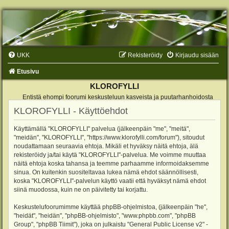
UKK
Rekisteröidy
Kirjaudu sisään
Etusivu
KLOROFYLLI
Entistä ehompi foorumi keskusteluun kasveista ja puutarhanhoidosta
KLOROFYLLI - Käyttöehdot
Käyttämällä "KLOROFYLLI" palvelua (jälkeenpäin "me", "meitä",
"meidän", "KLOROFYLLI", "https://www.klorofylli.com/forum"), sitoudut
noudattamaan seuraavia ehtoja. Mikäli et hyväksy näitä ehtoja, älä
rekisteröidy ja/tai käytä "KLOROFYLLI"-palvelua. Me voimme muuttaa
näitä ehtoja koska tahansa ja teemme parhaamme informoidaksemme
sinua. On kuitenkin suositeltavaa lukea nämä ehdot säännöllisesti,
koska "KLOROFYLLI"-palvelun käyttö vaatii että hyväksyt nämä ehdot
siinä muodossa, kuin ne on päivitetty tai korjattu.
Keskustelufoorumimme käyttää phpBB-ohjelmistoa, (jälkeenpäin "he",
"heidät", "heidän", "phpBB-ohjelmisto", "www.phpbb.com", "phpBB
Group", "phpBB Tiimit"), joka on julkaistu "
General Public License v2
" -