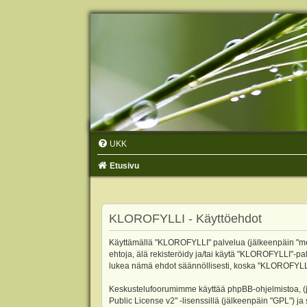
UKK
Etusivu
KLOROFYLLI - Käyttöehdot
Käyttämällä "KLOROFYLLI" palvelua (jälkeenpäin "me",
ehtoja, älä rekisteröidy ja/tai käytä "KLOROFYLLI"
lukea nämä ehdot säännöllisesti, koska "KLOROFYLLI"-p
Keskustelufoorumimme käyttää phpBB-ohjelmistoa, (jäl
Public License v2
" -lisenssillä (jälkeenpäin "GPL") j