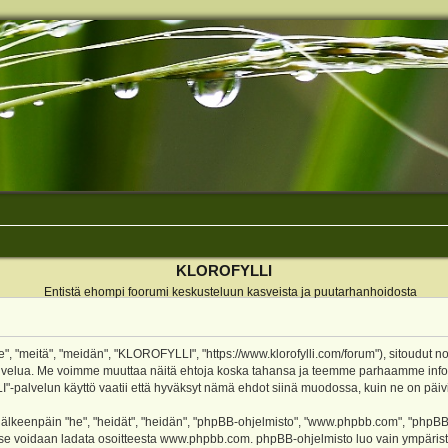
KLOROFYLLI
Entistä ehompi foorumi keskusteluun kasveista ja puutarhanhoidosta
 "meitä", "meidän", "KLOROFYLLI", "https://www.klorofylli.com/forum"), sitoudut n
-palvelua. Me voimme muuttaa näitä ehtoja koska tahansa ja teemme parhaamme inf
alvelun käyttö vaatii että hyväksyt nämä ehdot siinä muodossa, kuin ne on päivitet
keenpäin "he", "heidät", "heidän", "phpBB-ohjelmisto", "www.phpbb.com", "phpBB Gr
a se voidaan ladata osoitteesta
www.phpbb.com
. phpBB-ohjelmisto luo vain ympärist