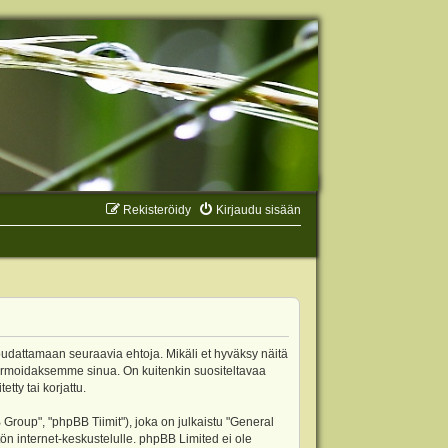
Rekisteröidy
Kirjaudu sisään
oudattamaan seuraavia ehtoja. Mikäli et hyväksy näitä
ormoidaksemme sinua. On kuitenkin suositeltavaa
ty tai korjattu.
oup", "phpBB Tiimit"), joka on julkaistu "
General
ön internet-keskustelulle. phpBB Limited ei ole