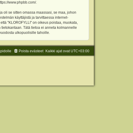
ttps://www.phpbb.com/
.
ja oli se sitten omassa maassasi, se maa, johon
stelmän käyttäjistä ja tarvittaessa internet-
t, että "KLOROFYLLI" on oikeus poistaa, muokata,
an tietokantaan. Tätä tietoa ei anneta kolmannelle
odosta ulkopuolisille tahoille.
äpidolle
Poista evästeet
Kaikki ajat ovat
UTC+03:00