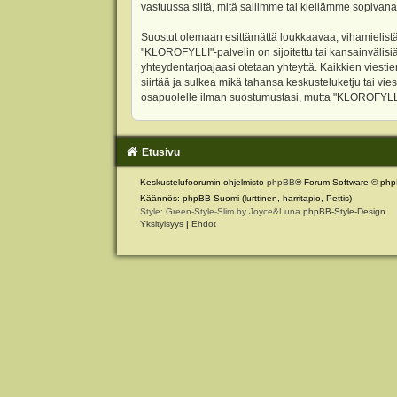
vastuussa siitä, mitä sallimme tai kiellämme sopivana
Suostut olemaan esittämättä loukkaavaa, vihamielistä
"KLOROFYLLI"-palvelin on sijoitettu tai kansainvälisiä l
yhteydentarjoajaasi otetaan yhteyttä. Kaikkien viest
siirtää ja sulkea mikä tahansa keskusteluketju tai vie
osapuolelle ilman suostumustasi, mutta "KLOROFYLLI" 
Etusivu
Keskustelufoorumin ohjelmisto
phpBB
® Forum Software © php
Käännös: phpBB Suomi (lurttinen, harritapio, Pettis)
Style: Green-Style-Slim by Joyce&Luna
phpBB-Style-Design
Yksityisyys
|
Ehdot