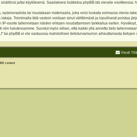
 sisältönä ja/tai käytöksenä. Saadaksesi lisätietoa phpBB:stä vieraile osoitteessa:
h
, epämoraalista tai muutakaan materiaalia, joka voisi loukata voimassa olevia lake
akeja. Toimimalla tätä vastoin voidaan sinut välittömästi ja lopullisesti poistaa järje
ien IP-osoite tallennetaan näiden ehtojen noudattamisen tarkkailua varten. Hyväksy
sti niin halutessamme. Suostut myös siihen, että kaikki yllä annettu tieto tallenneta
tai phpBB ei ole vastuussa mahdollisen tietoturvamurron aiheuttamasta tietojen vu
Viesti Yll
BB Limited